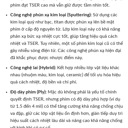
phim đạt TSER cao mà vẫn giữ được tầm nhìn tốt.
Công nghệ phún xạ kim loại (Sputtering):
Sử dụng các
kim loại quý như bạc, titan được phún xạ lên bề mặt
phim ở cấp độ nguyên tử. Lớp kim loại này có khả năng
phản xạ bức xạ nhiệt cực tốt, giúp tăng hiệu quả cách
nhiệt và TSER. Tuy nhiên, một số phim kim loại cũ có thể
gây nhiễu sóng điện tử. Các công nghệ phún xạ hiện đại
đã khắc phục được nhược điểm này.
Công nghệ lai (Hybrid):
Kết hợp nhiều lớp vật liệu khác
nhau (nhuộm màu, kim loại, ceramic) để tối ưu hóa hiệu
quả cách nhiệt, độ bền và chi phí.
Độ dày phim (Ply):
Mặc dù không phải là yếu tố chính
quyết định TSER, nhưng phim có độ dày phù hợp (ví dụ
từ 1.5 đến 4 mil) có thể tăng cường khả năng chống chịu
va đập, giữ các lớp vật liệu ổn định hơn, gián tiếp duy trì
hiệu suất cách nhiệt lâu dài và nâng cao khả năng chống
vỡ kính khi có sự cố.