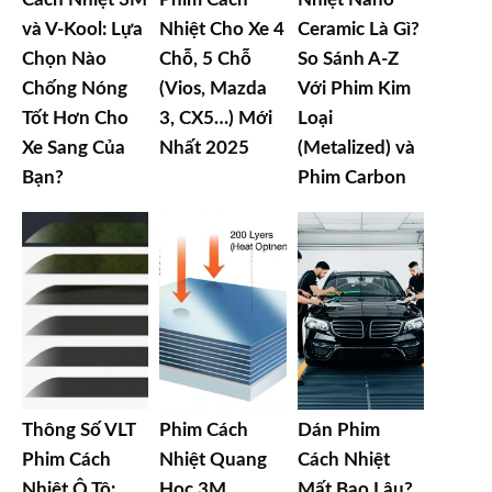
và V-Kool: Lựa
Nhiệt Cho Xe 4
Ceramic Là Gì?
Chọn Nào
Chỗ, 5 Chỗ
So Sánh A-Z
Chống Nóng
(Vios, Mazda
Với Phim Kim
Tốt Hơn Cho
3, CX5…) Mới
Loại
Xe Sang Của
Nhất 2025
(Metalized) và
Bạn?
Phim Carbon
Thông Số VLT
Phim Cách
Dán Phim
Phim Cách
Nhiệt Quang
Cách Nhiệt
Nhiệt Ô Tô:
Học 3M
Mất Bao Lâu?