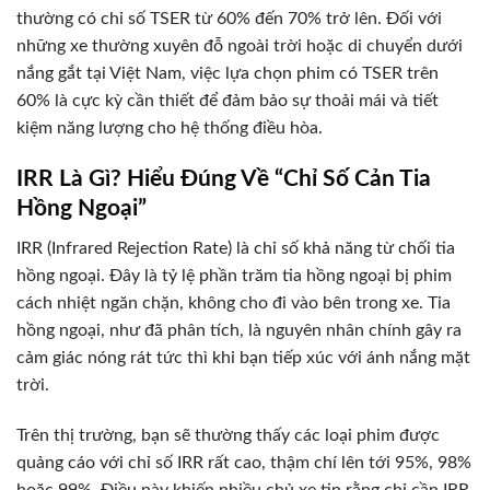
thường có chỉ số TSER từ 60% đến 70% trở lên. Đối với
những xe thường xuyên đỗ ngoài trời hoặc di chuyển dưới
nắng gắt tại Việt Nam, việc lựa chọn phim có TSER trên
60% là cực kỳ cần thiết để đảm bảo sự thoải mái và tiết
kiệm năng lượng cho hệ thống điều hòa.
IRR Là Gì? Hiểu Đúng Về “Chỉ Số Cản Tia
Hồng Ngoại”
IRR (Infrared Rejection Rate) là chỉ số khả năng từ chối tia
hồng ngoại. Đây là tỷ lệ phần trăm tia hồng ngoại bị phim
cách nhiệt ngăn chặn, không cho đi vào bên trong xe. Tia
hồng ngoại, như đã phân tích, là nguyên nhân chính gây ra
cảm giác nóng rát tức thì khi bạn tiếp xúc với ánh nắng mặt
trời.
Trên thị trường, bạn sẽ thường thấy các loại phim được
quảng cáo với chỉ số IRR rất cao, thậm chí lên tới 95%, 98%
hoặc 99%. Điều này khiến nhiều chủ xe tin rằng chỉ cần IRR