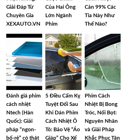
Giải Đáp Từ
Của Hai Ông
Cản 99% Các
Chuyên Gia
Lớn Ngành
Tia Này Như
XEXAUTO.VN
Phim
Thế Nào?
Đánh giá phim
5 Điều Cấm Kỵ
Phim Cách
cách nhiệt
Tuyệt Đối Sau
Nhiệt Bị Bong
Ntech (Hàn
Khi Dán Phim
Tróc, Nổi Bọt:
Quốc): Giải
Cách Nhiệt Ô
Nguyên Nhân
pháp “ngon-
Tô: Bảo Vệ “Áo
và Giải Pháp
bổ-rẻ” có thật
Giáp” Cho Xế
Khắc Phục Tận