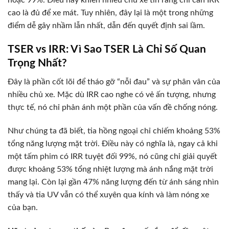
cao là đủ để xe mát. Tuy nhiên, đây lại là một trong những
điểm dễ gây nhầm lẫn nhất, dẫn đến quyết định sai lầm.
TSER vs IRR: Vì Sao TSER Là Chỉ Số Quan
Trọng Nhất?
Đây là phần cốt lõi để tháo gỡ “nỗi đau” và sự phân vân của
nhiều chủ xe. Mặc dù IRR cao nghe có vẻ ấn tượng, nhưng
thực tế, nó chỉ phản ánh một phần của vấn đề chống nóng.
Như chúng ta đã biết, tia hồng ngoại chỉ chiếm khoảng 53%
tổng năng lượng mặt trời. Điều này có nghĩa là, ngay cả khi
một tấm phim có IRR tuyệt đối 99%, nó cũng chỉ giải quyết
được khoảng 53% tổng nhiệt lượng mà ánh nắng mặt trời
mang lại. Còn lại gần 47% năng lượng đến từ ánh sáng nhìn
thấy và tia UV vẫn có thể xuyên qua kính và làm nóng xe
của bạn.