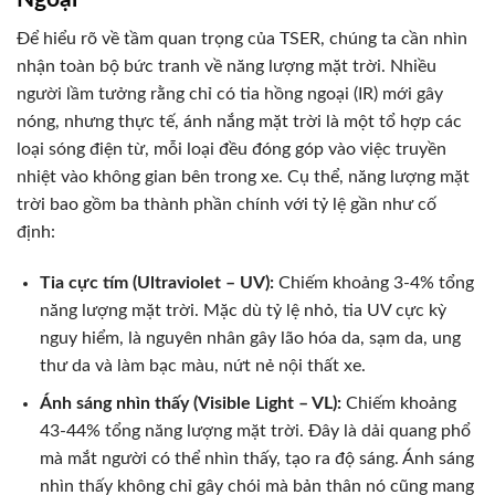
Để hiểu rõ về tầm quan trọng của TSER, chúng ta cần nhìn
nhận toàn bộ bức tranh về năng lượng mặt trời. Nhiều
người lầm tưởng rằng chỉ có tia hồng ngoại (IR) mới gây
nóng, nhưng thực tế, ánh nắng mặt trời là một tổ hợp các
loại sóng điện từ, mỗi loại đều đóng góp vào việc truyền
nhiệt vào không gian bên trong xe. Cụ thể, năng lượng mặt
trời bao gồm ba thành phần chính với tỷ lệ gần như cố
định:
Tia cực tím (Ultraviolet – UV):
Chiếm khoảng 3-4% tổng
năng lượng mặt trời. Mặc dù tỷ lệ nhỏ, tia UV cực kỳ
nguy hiểm, là nguyên nhân gây lão hóa da, sạm da, ung
thư da và làm bạc màu, nứt nẻ nội thất xe.
Ánh sáng nhìn thấy (Visible Light – VL):
Chiếm khoảng
43-44% tổng năng lượng mặt trời. Đây là dải quang phổ
mà mắt người có thể nhìn thấy, tạo ra độ sáng. Ánh sáng
nhìn thấy không chỉ gây chói mà bản thân nó cũng mang