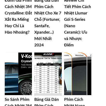
Đánh Giá Phim
Bảng Giá Dán
Review Chi
Cách Nhiệt 3M
Phim Cách
Tiết Phim Cách
Crystalline: Đắt
Nhiệt Cho Xe 7
Nhiệt Llumar
Xắt Ra Miếng
Chỗ (Fortuner,
Gói S-Series
Hay Chỉ Là
SantaFe,
(Nano
Hào Nhoáng?
Xpander…)
Ceramic): Ưu
Mới Nhất
và Nhược
2024
Điểm
So Sánh Phim
Bảng Giá Dán
Phim Cách
Cách Nhiệt 3M
Phim Cách
Nhiệt Nano