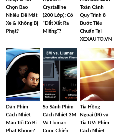
Chọn Bao
Crystalline
Toàn Cảnh
Nhiêu Để Mát
(200 Lớp): Có
Quy Trình 8
Xe & Không Bị
“Đắt Xắt Ra
Bước Tiêu
Phạt?
Miếng”?
Chuẩn Tại
XEXAUTO.VN
Dán Phim
So Sánh Phim
Tia Hồng
Cách Nhiệt
Cách Nhiệt 3M
Ngoại (IR) và
Màu Tối Có Bị
Và Llumar:
Tia UV: Phim
Phạt Không?
Cuộc Chiến
Cách Nhiệt