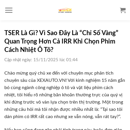
S
k
i
p
t
TSER Là Gì? Vì Sao Đây Là “Chỉ Số Vàng”
o
Quan Trọng Hơn Cả IRR Khi Chọn Phim
c
Cách Nhiệt Ô Tô?
o
Cập nhật ngày: 15/11/2025 lúc 01:44
n
t
Chào mừng quý chủ xe đến với chuyên mục phân tích
e
chuyên sâu của XEXAUTO.VN! Với kinh nghiệm 15 năm gắn
n
bó cùng ngành công nghiệp ô tô và vật liệu phim cách
t
nhiệt, tôi hiểu rõ những băn khoăn thường trực của quý vị
khi đứng trước vô vàn lựa chọn trên thị trường. Một trong
những câu hỏi mà tôi nhận được nhiều nhất là: “Tại sao tôi
dán phim có IRR rất cao nhưng xe vẫn nóng, vẫn rát tay?”.
Nếu bạn cũng đang gặp phải tình trạng này, hoặc đơn giản