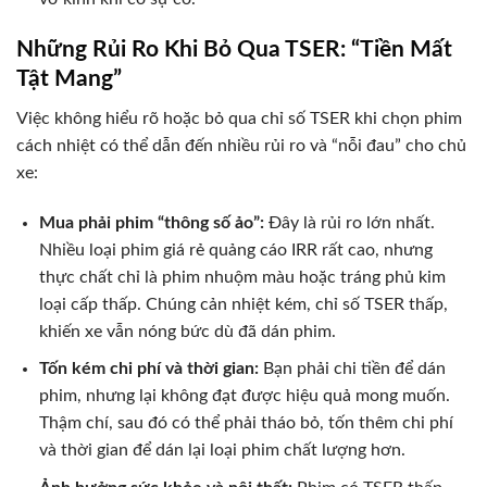
Những Rủi Ro Khi Bỏ Qua TSER: “Tiền Mất
Tật Mang”
Việc không hiểu rõ hoặc bỏ qua chỉ số TSER khi chọn phim
cách nhiệt có thể dẫn đến nhiều rủi ro và “nỗi đau” cho chủ
xe:
Mua phải phim “thông số ảo”:
Đây là rủi ro lớn nhất.
Nhiều loại phim giá rẻ quảng cáo IRR rất cao, nhưng
thực chất chỉ là phim nhuộm màu hoặc tráng phủ kim
loại cấp thấp. Chúng cản nhiệt kém, chỉ số TSER thấp,
khiến xe vẫn nóng bức dù đã dán phim.
Tốn kém chi phí và thời gian:
Bạn phải chi tiền để dán
phim, nhưng lại không đạt được hiệu quả mong muốn.
Thậm chí, sau đó có thể phải tháo bỏ, tốn thêm chi phí
và thời gian để dán lại loại phim chất lượng hơn.