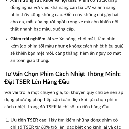
Ảnh hưởng sức khỏe và nội thất:
Phim có TSER thấp
đồng nghĩa với việc khả năng cản tia UV và ánh sáng
nhìn thấy cũng không cao. Điều này không chỉ gây hại
cho da, mắt của người ngồi trong xe mà còn khiến nội
thất nhanh bạc màu, xuống cấp.
Giảm trải nghiệm lái xe:
Xe nóng, chói mắt, tầm nhìn
kém (do phim tối màu nhưng không cách nhiệt hiệu quả)
sẽ khiến bạn mệt mỏi, căng thẳng, tiềm ẩn nguy cơ mất
an toàn giao thông.
Tư Vấn Chọn Phim Cách Nhiệt Thông Minh:
Đặt TSER Lên Hàng Đầu
Với vai trò là một chuyên gia, tôi khuyên quý chủ xe nên áp
dụng phương pháp tiếp cận toàn diện khi lựa chọn phim
cách nhiệt, trong đó TSER là chỉ số ưu tiên hàng đầu.
Ưu tiên TSER cao:
Hãy tìm kiếm những dòng phim có
chỉ số TSER từ 60% trở lên, đặc biệt cho kính lái và các