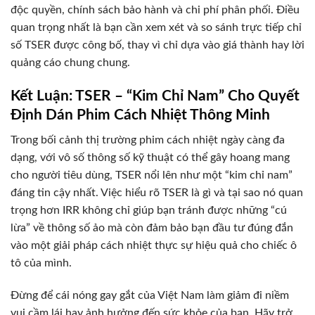
độc quyền, chính sách bảo hành và chi phí phân phối. Điều
quan trọng nhất là bạn cần xem xét và so sánh trực tiếp chỉ
số TSER được công bố, thay vì chỉ dựa vào giá thành hay lời
quảng cáo chung chung.
Kết Luận: TSER – “Kim Chỉ Nam” Cho Quyết
Định Dán Phim Cách Nhiệt Thông Minh
Trong bối cảnh thị trường phim cách nhiệt ngày càng đa
dạng, với vô số thông số kỹ thuật có thể gây hoang mang
cho người tiêu dùng, TSER nổi lên như một “kim chỉ nam”
đáng tin cậy nhất. Việc hiểu rõ TSER là gì và tại sao nó quan
trọng hơn IRR không chỉ giúp bạn tránh được những “cú
lừa” về thông số ảo mà còn đảm bảo bạn đầu tư đúng đắn
vào một giải pháp cách nhiệt thực sự hiệu quả cho chiếc ô
tô của mình.
Đừng để cái nóng gay gắt của Việt Nam làm giảm đi niềm
vui cầm lái hay ảnh hưởng đến sức khỏe của bạn. Hãy trở