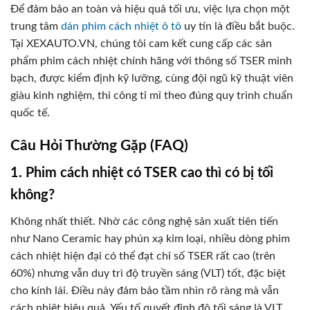
Để đảm bảo an toàn và hiệu quả tối ưu, việc lựa chọn một
trung tâm
dán phim cách nhiệt ô tô
uy tín là điều bắt buộc.
Tại XEXAUTO.VN, chúng tôi cam kết cung cấp các sản
phẩm phim cách nhiệt chính hãng với thông số TSER minh
bạch, được kiểm định kỹ lưỡng, cùng đội ngũ kỹ thuật viên
giàu kinh nghiệm, thi công tỉ mỉ theo đúng quy trình chuẩn
quốc tế.
Câu Hỏi Thường Gặp (FAQ)
1. Phim cách nhiệt có TSER cao thì có bị tối
không?
Không nhất thiết. Nhờ các công nghệ sản xuất tiên tiến
như Nano Ceramic hay phún xạ kim loại, nhiều dòng phim
cách nhiệt hiện đại có thể đạt chỉ số TSER rất cao (trên
60%) nhưng vẫn duy trì độ truyền sáng (VLT) tốt, đặc biệt
cho kính lái. Điều này đảm bảo tầm nhìn rõ ràng mà vẫn
cách nhiệt hiệu quả. Yếu tố quyết định độ tối sáng là VLT,