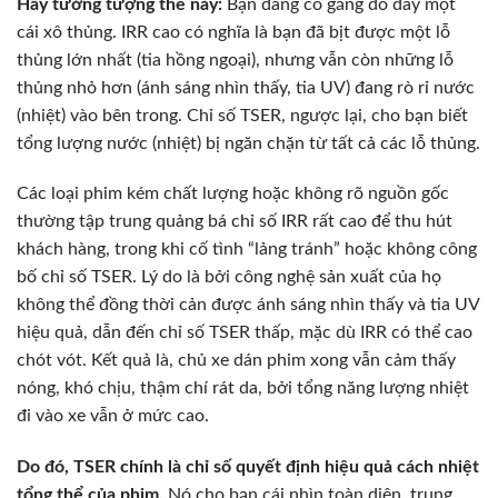
Hãy tưởng tượng thế này:
Bạn đang cố gắng đổ đầy một
cái xô thủng. IRR cao có nghĩa là bạn đã bịt được một lỗ
thủng lớn nhất (tia hồng ngoại), nhưng vẫn còn những lỗ
thủng nhỏ hơn (ánh sáng nhìn thấy, tia UV) đang rò rỉ nước
(nhiệt) vào bên trong. Chỉ số TSER, ngược lại, cho bạn biết
tổng lượng nước (nhiệt) bị ngăn chặn từ tất cả các lỗ thủng.
Các loại phim kém chất lượng hoặc không rõ nguồn gốc
thường tập trung quảng bá chỉ số IRR rất cao để thu hút
khách hàng, trong khi cố tình “lảng tránh” hoặc không công
bố chỉ số TSER. Lý do là bởi công nghệ sản xuất của họ
không thể đồng thời cản được ánh sáng nhìn thấy và tia UV
hiệu quả, dẫn đến chỉ số TSER thấp, mặc dù IRR có thể cao
chót vót. Kết quả là, chủ xe dán phim xong vẫn cảm thấy
nóng, khó chịu, thậm chí rát da, bởi tổng năng lượng nhiệt
đi vào xe vẫn ở mức cao.
Do đó, TSER chính là chỉ số quyết định hiệu quả cách nhiệt
tổng thể của phim.
Nó cho bạn cái nhìn toàn diện, trung