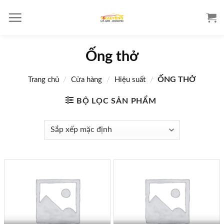
S
k
i
p
Ống thở
t
o
/
/
/
ỐNG THỞ
Trang chủ
Cửa hàng
Hiệu suất
c
o
BỘ LỌC SẢN PHẨM
n
t
e
n
t