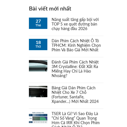
Bộ PJM Pace & Nhíp PJM
Bài viết mới nhất
(1)
Ranger
Năng suất tăng gấp bội với
27
TOP 5 xe quét đường bán
Th6
Bộ TJM Comfort & Nhíp APM
chạy hàng đầu 2026
(1)
cho Ranger
Dán Phim Cách Nhiệt Ô Tô
18
TPHCM: Kinh Nghiệm Chọn
Th5
Bơm
(1)
Phim Và Báo Giá Mới Nhất
Bóng đèn LED
Đánh Giá Phim Cách Nhiệt
(1)
3M Crystalline: Đắt Xắt Ra
Miếng Hay Chỉ Là Hào
Bóng đèn Xeon
(1)
Nhoáng?
Broquet In-Line Top Fueller UK
Bảng Giá Dán Phim Cách
(1)
Nhiệt Cho Xe 7 Chỗ
(Fortuner, SantaFe,
Các gói độ đèn
Xpander…) Mới Nhất 2024
(1)
TSER Là Gì? Vì Sao Đây Là
Các thiết bị khác
(1)
“Chỉ Số Vàng” Quan Trọng
Hơn Cả IRR Khi Chọn Phim