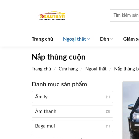
Skip
to
Tìm
kiếm:
content
Trang chủ
Ngoại thất
Đèn
Giảm x
Nắp thùng cuộn
/
/
/
Trang chủ
Cửa hàng
Ngoại thất
Nắp thùng b
Danh mục sản phẩm
Âm ly
(1)
Âm thanh
(3)
Baga mui
(1)