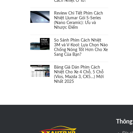
Cách Nhiệt Ô Tô?
Cách âm
(1)
Review Chi Tiết Phim Cách
Cảm biến áp suất Lốp
(1)
Nhiệt Llumar Gói S-Series
(Nano Ceramic): Ưu và
Nhược Điểm
Cảm biến chân ga
(1)
So Sánh Phim Cách Nhiệt
Camera 360
(1)
3M và V-Kool: Lựa Chọn Nào
Chống Nóng Tốt Hơn Cho Xe
Sang Của Bạn?
Camera cặp lề
(1)
Bảng Giá Dán Phim Cách
Camera hành trình
(2)
Nhiệt Cho Xe 4 Chỗ, 5 Chỗ
(Vios, Mazda 3, CX5…) Mới
Nhất 2025
Camera và màn hình
(2)
Cản sau
(1)
Cản trước
(1)
Thông 
Càng chữ A
(1)