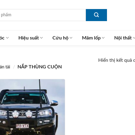
óc
Hiệu suất
Cứu hộ
Mâm lốp
Nội thất
Hiển thị kết quả 
/
NẮP THÙNG CUỘN
án tải