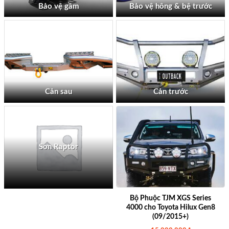
Bảo vệ gầm
Bảo vệ hông & bệ trước
Cản sau
Cản trước
Sơn Raptor
Bộ Phuộc TJM XGS Series
4000 cho Toyota Hilux Gen8
(09/2015+)