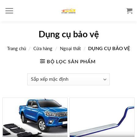
S
k
i
p
Dụng cụ bảo vệ
t
o
/
/
/
DỤNG CỤ BẢO VỆ
Trang chủ
Cửa hàng
Ngoại thất
c
o
BỘ LỌC SẢN PHẨM
n
t
e
n
t