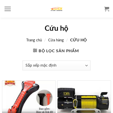
S
k
i
p
Cứu hộ
t
o
/
/
CỨU HỘ
Trang chủ
Cửa hàng
c
o
BỘ LỌC SẢN PHẨM
n
t
e
n
t