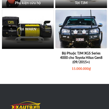
Phụ kiện cứu hộ
Tời TJM
Tời WARN
Bộ Phuộc TJM XGS Series
4000 cho Toyota Hilux Gen8
(09/2015+)
15.000.000
₫