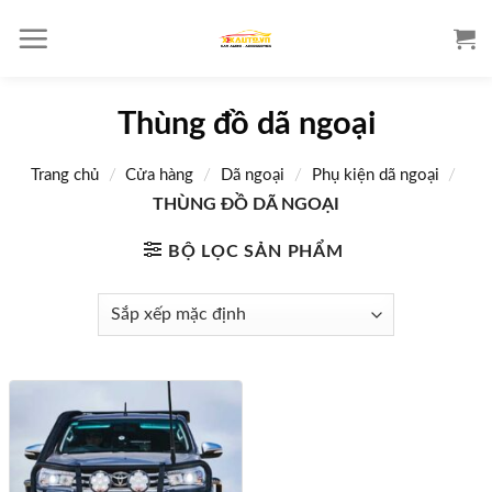
S
k
i
p
Thùng đồ dã ngoại
t
o
/
/
/
/
Trang chủ
Cửa hàng
Dã ngoại
Phụ kiện dã ngoại
c
o
THÙNG ĐỒ DÃ NGOẠI
n
BỘ LỌC SẢN PHẨM
t
e
n
t