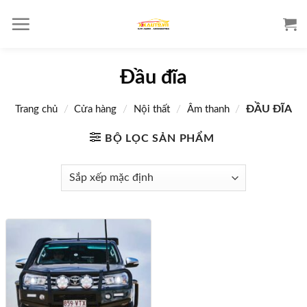
S
k
i
p
Đầu đĩa
t
o
/
/
/
/
ĐẦU ĐĨA
Trang chủ
Cửa hàng
Nội thất
Âm thanh
c
o
BỘ LỌC SẢN PHẨM
n
t
e
n
t