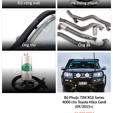
Độ công suất
Hệ thống phanh
Ống thở
Ống xả
Xúc tác nhiên liệu
Bộ Phuộc TJM XGS Series
4000 cho Toyota Hilux Gen8
(09/2015+)