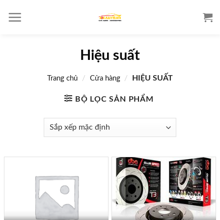
S
k
i
p
Hiệu suất
t
o
/
/
HIỆU SUẤT
Trang chủ
Cửa hàng
c
o
BỘ LỌC SẢN PHẨM
n
t
e
n
t