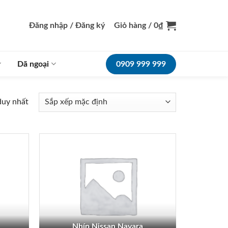
Đăng nhập / Đăng ký
Giỏ hàng /
0
₫
Dã ngoại
0909 999 999
duy nhất
Nhíp Nissan Navara