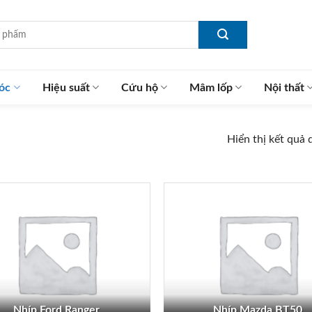
óc
Hiệu suất
Cứu hộ
Mâm lốp
Nội thất
Hiển thị kết quả 
Nhíp Ford Ranger
Nhíp Mazda BT50