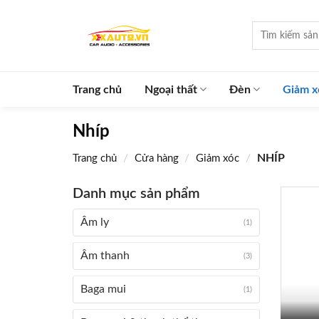
Skip
to
Tìm
kiếm:
content
Trang chủ
Ngoại thất
Đèn
Giảm x
Nhíp
/
/
/
NHÍP
Trang chủ
Cửa hàng
Giảm xóc
Danh mục sản phẩm
Âm ly
(1)
Âm thanh
(3)
Baga mui
(1)