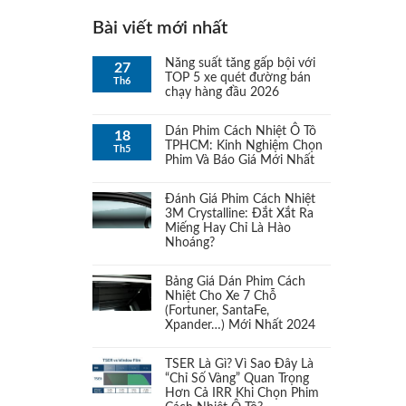
Bộ PJM Pace & Nhíp PJM
Bài viết mới nhất
(1)
Ranger
Năng suất tăng gấp bội với
27
TOP 5 xe quét đường bán
Th6
Bộ TJM Comfort & Nhíp APM
chạy hàng đầu 2026
(1)
cho Ranger
Dán Phim Cách Nhiệt Ô Tô
18
TPHCM: Kinh Nghiệm Chọn
Th5
Bơm
(1)
Phim Và Báo Giá Mới Nhất
Bóng đèn LED
Đánh Giá Phim Cách Nhiệt
(1)
3M Crystalline: Đắt Xắt Ra
Miếng Hay Chỉ Là Hào
Bóng đèn Xeon
(1)
Nhoáng?
Broquet In-Line Top Fueller UK
Bảng Giá Dán Phim Cách
(1)
Nhiệt Cho Xe 7 Chỗ
(Fortuner, SantaFe,
Các gói độ đèn
Xpander…) Mới Nhất 2024
(1)
TSER Là Gì? Vì Sao Đây Là
Các thiết bị khác
(1)
“Chỉ Số Vàng” Quan Trọng
Hơn Cả IRR Khi Chọn Phim