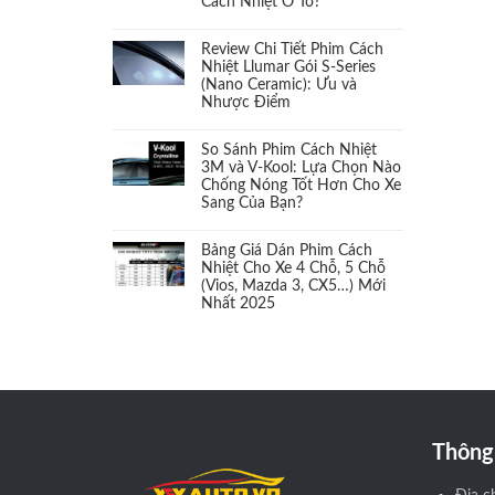
Cách Nhiệt Ô Tô?
Cách âm
(1)
Review Chi Tiết Phim Cách
Cảm biến áp suất Lốp
(1)
Nhiệt Llumar Gói S-Series
(Nano Ceramic): Ưu và
Nhược Điểm
Cảm biến chân ga
(1)
So Sánh Phim Cách Nhiệt
Camera 360
(1)
3M và V-Kool: Lựa Chọn Nào
Chống Nóng Tốt Hơn Cho Xe
Sang Của Bạn?
Camera cặp lề
(1)
Bảng Giá Dán Phim Cách
Camera hành trình
(2)
Nhiệt Cho Xe 4 Chỗ, 5 Chỗ
(Vios, Mazda 3, CX5…) Mới
Nhất 2025
Camera và màn hình
(2)
Cản sau
(1)
Cản trước
(1)
Thông 
Càng chữ A
(1)