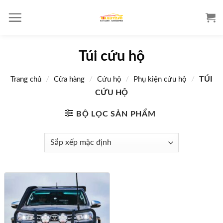
S
k
i
p
Túi cứu hộ
t
o
/
/
/
/
TÚI
Trang chủ
Cửa hàng
Cứu hộ
Phụ kiện cứu hộ
c
o
CỨU HỘ
n
BỘ LỌC SẢN PHẨM
t
e
n
t