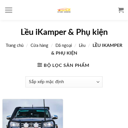
S
k
i
p
Lều iKamper & Phụ kiện
t
o
/
/
/
/
LỀU IKAMPER
Trang chủ
Cửa hàng
Dã ngoại
Lều
c
o
& PHỤ KIỆN
n
BỘ LỌC SẢN PHẨM
t
e
n
t