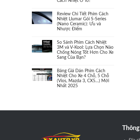
Cách Nhiệt Ô Tô?
Cách âm
(1)
Review Chi Tiết Phim Cách
Cảm biến áp suất Lốp
(1)
Nhiệt Llumar Gói S-Series
(Nano Ceramic): Ưu và
Nhược Điểm
Cảm biến chân ga
(1)
So Sánh Phim Cách Nhiệt
Camera 360
(1)
3M và V-Kool: Lựa Chọn Nào
Chống Nóng Tốt Hơn Cho Xe
Sang Của Bạn?
Camera cặp lề
(1)
Bảng Giá Dán Phim Cách
Camera hành trình
(2)
Nhiệt Cho Xe 4 Chỗ, 5 Chỗ
(Vios, Mazda 3, CX5…) Mới
Nhất 2025
Camera và màn hình
(2)
Cản sau
(1)
Cản trước
(1)
Thông 
Càng chữ A
(1)