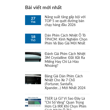
Bộ PJM Pace & Nhíp PJM
Bài viết mới nhất
(1)
Ranger
Năng suất tăng gấp bội với
27
TOP 5 xe quét đường bán
Th6
Bộ TJM Comfort & Nhíp APM
chạy hàng đầu 2026
(1)
cho Ranger
Dán Phim Cách Nhiệt Ô Tô
18
TPHCM: Kinh Nghiệm Chọn
Th5
Bơm
(1)
Phim Và Báo Giá Mới Nhất
Bóng đèn LED
Đánh Giá Phim Cách Nhiệt
(1)
3M Crystalline: Đắt Xắt Ra
Miếng Hay Chỉ Là Hào
Bóng đèn Xeon
(1)
Nhoáng?
Broquet In-Line Top Fueller UK
Bảng Giá Dán Phim Cách
(1)
Nhiệt Cho Xe 7 Chỗ
(Fortuner, SantaFe,
Các gói độ đèn
Xpander…) Mới Nhất 2024
(1)
TSER Là Gì? Vì Sao Đây Là
Các thiết bị khác
(1)
“Chỉ Số Vàng” Quan Trọng
Hơn Cả IRR Khi Chọn Phim