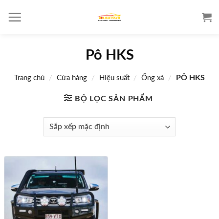
S
k
i
p
Pô HKS
t
o
/
/
/
/
PÔ HKS
Trang chủ
Cửa hàng
Hiệu suất
Ống xả
c
o
BỘ LỌC SẢN PHẨM
n
t
e
n
t