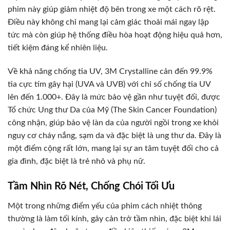
phim này giúp giảm nhiệt độ bên trong xe một cách rõ rệt.
Điều này không chỉ mang lại cảm giác thoải mái ngay lập
tức mà còn giúp hệ thống điều hòa hoạt động hiệu quả hơn,
tiết kiệm đáng kể nhiên liệu.
Về khả năng chống tia UV, 3M Crystalline cản đến 99.9%
tia cực tím gây hại (UVA và UVB) với chỉ số chống tia UV
lên đến 1.000+. Đây là mức bảo vệ gần như tuyệt đối, được
Tổ chức Ung thư Da của Mỹ (The Skin Cancer Foundation)
công nhận, giúp bảo vệ làn da của người ngồi trong xe khỏi
nguy cơ cháy nắng, sạm da và đặc biệt là ung thư da. Đây là
một điểm cộng rất lớn, mang lại sự an tâm tuyệt đối cho cả
gia đình, đặc biệt là trẻ nhỏ và phụ nữ.
Tầm Nhìn Rõ Nét, Chống Chói Tối Ưu
Một trong những điểm yếu của phim cách nhiệt thông
thường là làm tối kính, gây cản trở tầm nhìn, đặc biệt khi lái