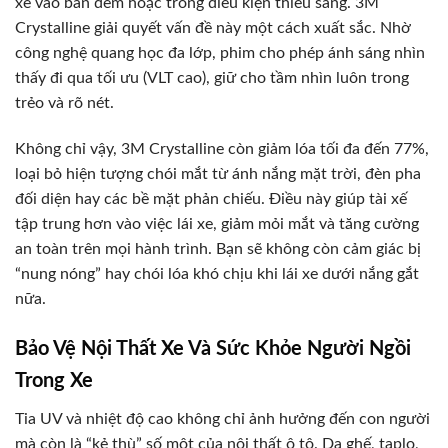
xe vào ban đêm hoặc trong điều kiện thiếu sáng. 3M
Crystalline giải quyết vấn đề này một cách xuất sắc. Nhờ
công nghệ quang học đa lớp, phim cho phép ánh sáng nhìn
thấy đi qua tối ưu (VLT cao), giữ cho tầm nhìn luôn trong
trẻo và rõ nét.
Không chỉ vậy, 3M Crystalline còn giảm lóa tối đa đến 77%,
loại bỏ hiện tượng chói mắt từ ánh nắng mặt trời, đèn pha
đối diện hay các bề mặt phản chiếu. Điều này giúp tài xế
tập trung hơn vào việc lái xe, giảm mỏi mắt và tăng cường
an toàn trên mọi hành trình. Bạn sẽ không còn cảm giác bị
“nung nóng” hay chói lóa khó chịu khi lái xe dưới nắng gắt
nữa.
Bảo Vệ Nội Thất Xe Và Sức Khỏe Người Ngồi
Trong Xe
Tia UV và nhiệt độ cao không chỉ ảnh hưởng đến con người
mà còn là “kẻ thù” số một của nội thất ô tô. Da ghế, taplo,