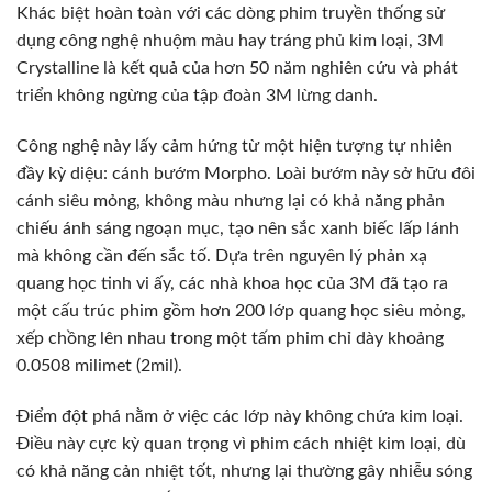
Khác biệt hoàn toàn với các dòng phim truyền thống sử
dụng công nghệ nhuộm màu hay tráng phủ kim loại, 3M
Crystalline là kết quả của hơn 50 năm nghiên cứu và phát
triển không ngừng của tập đoàn 3M lừng danh.
Công nghệ này lấy cảm hứng từ một hiện tượng tự nhiên
đầy kỳ diệu: cánh bướm Morpho. Loài bướm này sở hữu đôi
cánh siêu mỏng, không màu nhưng lại có khả năng phản
chiếu ánh sáng ngoạn mục, tạo nên sắc xanh biếc lấp lánh
mà không cần đến sắc tố. Dựa trên nguyên lý phản xạ
quang học tinh vi ấy, các nhà khoa học của 3M đã tạo ra
một cấu trúc phim gồm hơn 200 lớp quang học siêu mỏng,
xếp chồng lên nhau trong một tấm phim chỉ dày khoảng
0.0508 milimet (2mil).
Điểm đột phá nằm ở việc các lớp này không chứa kim loại.
Điều này cực kỳ quan trọng vì phim cách nhiệt kim loại, dù
có khả năng cản nhiệt tốt, nhưng lại thường gây nhiễu sóng