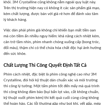
khỏi. 3M Crystalline cũng không nằm ngoài quy luật này.
Trên thị trường hiện nay có không ít các sản phẩm giả mạo,
kém chất lượng, được bán với giá rẻ hơn để đánh vào tâm
lý khách hàng.
Việc dán phải phim giả không chỉ khiến bạn mất tiền oan
mà còn tiềm ẩn nhiều nguy hiểm: khả năng cách nhiệt kém,
cản trở tầm nhìn, phim nhanh chóng xuống cấp (bong tróc,
đổi màu), thậm chí có thể chứa hóa chất độc hại ảnh hưởng
đến sức khỏe.
Chất Lượng Thi Công Quyết Định Tất Cả
Phim cách nhiệt, đặc biệt là phim công nghệ cao như 3M
Crystalline, đòi hỏi kỹ thuật dán chuẩn xác và môi trường
thi công lý tưởng. Một tấm phim tốt đến mấy mà quá trình
thi công không đảm bảo (bụi bẩn lọt vào, cắt không chuẩn,
kỹ thuật vuốt phim kém) thì kết quả cuối cùng cũng không
thể hoàn hảo. Các lỗi thường gặp như bọt khí, vết gấp, mép