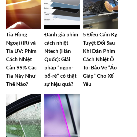
Tia Hồng
Đánh giá phim
5 Điều Cấm Kỵ
Ngoại (IR) và
cách nhiệt
Tuyệt Đối Sau
Tia UV: Phim
Ntech (Hàn
Khi Dán Phim
Cách Nhiệt
Quốc): Giải
Cách Nhiệt Ô
Cản 99% Các
pháp “ngon-
Tô: Bảo Vệ “Áo
Tia Này Như
bổ-rẻ” có thật
Giáp” Cho Xế
Thế Nào?
sự hiệu quả?
Yêu