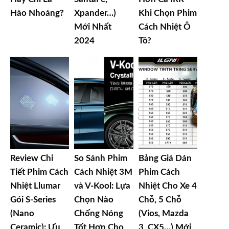
Hào Nhoáng?
Xpander…)
Khi Chọn Phim
Mới Nhất
Cách Nhiệt Ô
2024
Tô?
Review Chi
So Sánh Phim
Bảng Giá Dán
Tiết Phim Cách
Cách Nhiệt 3M
Phim Cách
Nhiệt Llumar
và V-Kool: Lựa
Nhiệt Cho Xe 4
Gói S-Series
Chọn Nào
Chỗ, 5 Chỗ
(Nano
Chống Nóng
(Vios, Mazda
Ceramic): Ưu
Tốt Hơn Cho
3, CX5…) Mới