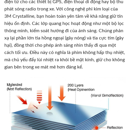
điện tử cho các thiết bị GPS, điện thoại di động hay bộ thu
phát sóng radio trong xe. Với công nghệ phi kim loại của
3M Crystalline, bạn hoàn toàn yên tâm về khả năng giữ tín
hiệu ổn định. Các lớp quang học hoạt động như một bộ lọc
thông minh, kiểm soát hướng đi của ánh sáng. Chúng phản
xạ lại phần lớn tia hồng ngoại (gây nóng) và tia cực tím (gây
hại), đồng thời cho phép ánh sáng nhìn thấy đi qua một
cách tối ưu. Điều này có nghĩa là phim không hấp thụ nhiệt,
mà chủ yếu đẩy lùi nhiệt ra khỏi bề mặt kính, giữ cho không
gian bên trong xe mát mẻ hơn đáng kể.