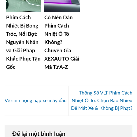
Phim Cách
Có Nên Dán
Nhiệt Bị Bong
Phim Cách
Tróc, Nổi Bọt:
Nhiệt Ô Tô
Nguyên Nhân
Không?
và Giải Pháp
Chuyên Gia
Khắc Phục Tận
XEXAUTO Giải
Gốc
Mã Từ A-Z
Thông Số VLT Phim Cách
Vệ sinh họng nạp xe máy dầu
Nhiệt Ô Tô: Chọn Bao Nhiêu
Để Mát Xe & Không Bị Phạt?
Để lại một bình luận