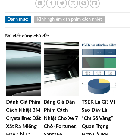
Danh mục:
Kinh nghiệm dán phim cách nhiệt
Bài viết cùng chủ đề:
Đánh Giá Phim
Bảng Giá Dán
TSER Là Gì? Vì
Cách Nhiệt 3M
Phim Cách
Sao Đây Là
Crystalline: Đắt
Nhiệt Cho Xe 7
“Chỉ Số Vàng”
Xắt Ra Miếng
Chỗ (Fortuner,
Quan Trọng
Hay Chỉ Là
SantaFe,
Hơn Cả IRR