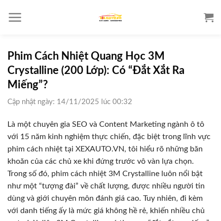
S
k
i
p
t
Phim Cách Nhiệt Quang Học 3M
o
Crystalline (200 Lớp): Có “Đắt Xắt Ra
c
Miếng”?
o
Cập nhật ngày: 14/11/2025 lúc 00:32
n
t
Là một chuyên gia SEO và Content Marketing ngành ô tô
e
với 15 năm kinh nghiệm thực chiến, đặc biệt trong lĩnh vực
n
phim cách nhiệt tại XEXAUTO.VN, tôi hiểu rõ những băn
t
khoăn của các chủ xe khi đứng trước vô vàn lựa chọn.
Trong số đó, phim cách nhiệt 3M Crystalline luôn nổi bật
như một “tượng đài” về chất lượng, được nhiều người tin
dùng và giới chuyên môn đánh giá cao. Tuy nhiên, đi kèm
với danh tiếng ấy là mức giá không hề rẻ, khiến nhiều chủ