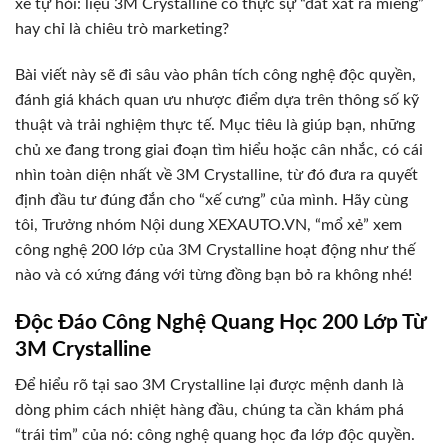
xe tự hỏi: liệu 3M Crystalline có thực sự “đắt xắt ra miếng”
hay chỉ là chiêu trò marketing?
Bài viết này sẽ đi sâu vào phân tích công nghệ độc quyền,
đánh giá khách quan ưu nhược điểm dựa trên thông số kỹ
thuật và trải nghiệm thực tế. Mục tiêu là giúp bạn, những
chủ xe đang trong giai đoạn tìm hiểu hoặc cân nhắc, có cái
nhìn toàn diện nhất về 3M Crystalline, từ đó đưa ra quyết
định đầu tư đúng đắn cho “xế cưng” của mình. Hãy cùng
tôi, Trưởng nhóm Nội dung XEXAUTO.VN, “mổ xẻ” xem
công nghệ 200 lớp của 3M Crystalline hoạt động như thế
nào và có xứng đáng với từng đồng bạn bỏ ra không nhé!
Độc Đáo Công Nghệ Quang Học 200 Lớp Từ
3M Crystalline
Để hiểu rõ tại sao 3M Crystalline lại được mệnh danh là
dòng phim cách nhiệt hàng đầu, chúng ta cần khám phá
“trái tim” của nó: công nghệ quang học đa lớp độc quyền.