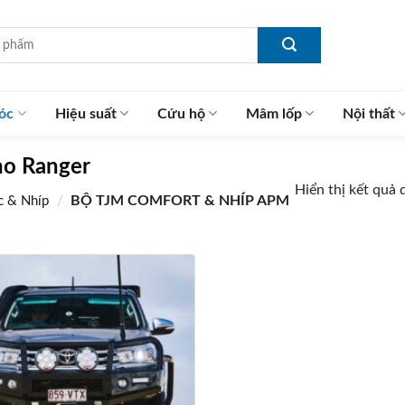
óc
Hiệu suất
Cứu hộ
Mâm lốp
Nội thất
ho Ranger
Hiển thị kết quả 
/
BỘ TJM COMFORT & NHÍP APM
ộc & Nhíp