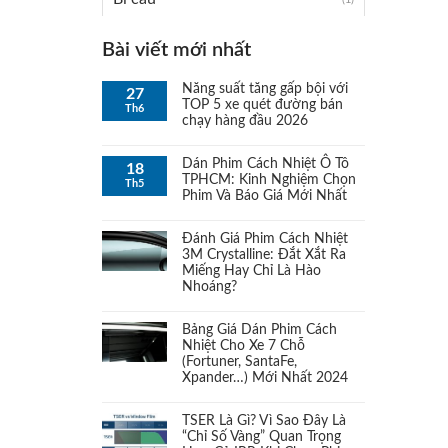
Bộ PJM Pace & Nhíp PJM
Bài viết mới nhất
(1)
Ranger
Năng suất tăng gấp bội với
27
TOP 5 xe quét đường bán
Th6
Bộ TJM Comfort & Nhíp APM
chạy hàng đầu 2026
(1)
cho Ranger
Dán Phim Cách Nhiệt Ô Tô
18
TPHCM: Kinh Nghiệm Chọn
Th5
Bơm
(1)
Phim Và Báo Giá Mới Nhất
Bóng đèn LED
Đánh Giá Phim Cách Nhiệt
(1)
3M Crystalline: Đắt Xắt Ra
Miếng Hay Chỉ Là Hào
Bóng đèn Xeon
(1)
Nhoáng?
Broquet In-Line Top Fueller UK
Bảng Giá Dán Phim Cách
(1)
Nhiệt Cho Xe 7 Chỗ
(Fortuner, SantaFe,
Các gói độ đèn
Xpander…) Mới Nhất 2024
(1)
TSER Là Gì? Vì Sao Đây Là
Các thiết bị khác
(1)
“Chỉ Số Vàng” Quan Trọng