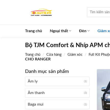
Skip
to
Tìm
kiếm:
content
Trang chủ
Ngoại thất
Đèn
Giảm x
Bộ TJM Comfort & Nhíp APM c
/
/
/
Trang chủ
Cửa hàng
Giảm xóc
Full Kit Phu
CHO RANGER
Danh mục sản phẩm
Âm ly
(1)
Âm thanh
(3)
Baga mui
(1)