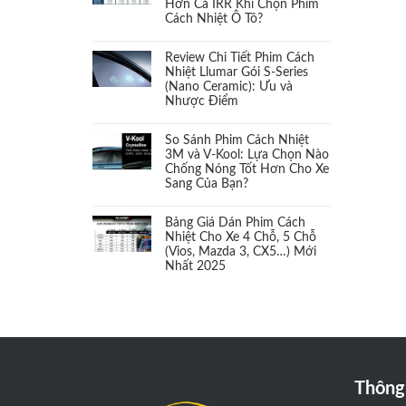
Hơn Cả IRR Khi Chọn Phim
Cách Nhiệt Ô Tô?
Cách âm
(1)
Review Chi Tiết Phim Cách
Cảm biến áp suất Lốp
(1)
Nhiệt Llumar Gói S-Series
(Nano Ceramic): Ưu và
Nhược Điểm
Cảm biến chân ga
(1)
So Sánh Phim Cách Nhiệt
Camera 360
(1)
3M và V-Kool: Lựa Chọn Nào
Chống Nóng Tốt Hơn Cho Xe
Sang Của Bạn?
Camera cặp lề
(1)
Bảng Giá Dán Phim Cách
Camera hành trình
(2)
Nhiệt Cho Xe 4 Chỗ, 5 Chỗ
(Vios, Mazda 3, CX5…) Mới
Nhất 2025
Camera và màn hình
(2)
Cản sau
(1)
Cản trước
(1)
Thông 
Càng chữ A
(1)