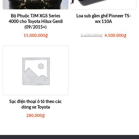
Bộ Phuộc TJM XGS Series
Loa sub gầm ghế Pioneer TS-
4000 cho Toyota Hilux Gen8
wx 110A
(09/2015+)
G
G
15.000.000
₫
5.600.000
₫
4.500.000
₫
i
i
á
á
g
h
ố
i
c
ệ
l
n
à
t
:
ạ
5
i
.
l
6
à
0
:
0
4
.
.
0
5
0
0
Sạc điện thoại ô tô theo các
0
0
dòng xe Toyota
₫
.
.
0
280.000
₫
0
0
₫
.