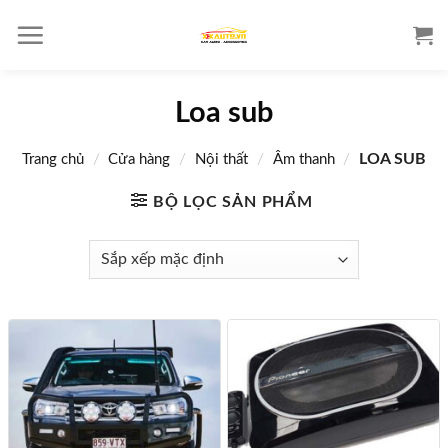
S
k
i
p
Loa sub
t
o
/
/
/
/
LOA SUB
Trang chủ
Cửa hàng
Nội thất
Âm thanh
c
o
BỘ LỌC SẢN PHẨM
n
t
e
n
t