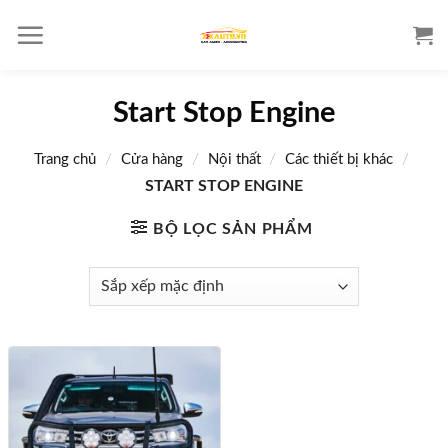
S
k
i
p
Start Stop Engine
t
o
/
/
/
/
Trang chủ
Cửa hàng
Nội thất
Các thiết bị khác
c
o
START STOP ENGINE
n
BỘ LỌC SẢN PHẨM
t
e
n
t