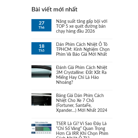
Bộ PJM Pace & Nhíp PJM
Bài viết mới nhất
(1)
Ranger
Năng suất tăng gấp bội với
27
TOP 5 xe quét đường bán
Th6
Bộ TJM Comfort & Nhíp APM
chạy hàng đầu 2026
(1)
cho Ranger
Dán Phim Cách Nhiệt Ô Tô
18
TPHCM: Kinh Nghiệm Chọn
Th5
Bơm
(1)
Phim Và Báo Giá Mới Nhất
Bóng đèn LED
Đánh Giá Phim Cách Nhiệt
(1)
3M Crystalline: Đắt Xắt Ra
Miếng Hay Chỉ Là Hào
Bóng đèn Xeon
(1)
Nhoáng?
Broquet In-Line Top Fueller UK
Bảng Giá Dán Phim Cách
(1)
Nhiệt Cho Xe 7 Chỗ
(Fortuner, SantaFe,
Các gói độ đèn
Xpander…) Mới Nhất 2024
(1)
TSER Là Gì? Vì Sao Đây Là
Các thiết bị khác
(1)
“Chỉ Số Vàng” Quan Trọng
Hơn Cả IRR Khi Chọn Phim