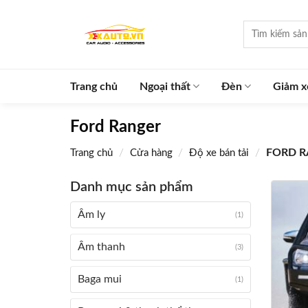
Skip
to
Tìm
kiếm:
content
Trang chủ
Ngoại thất
Đèn
Giảm x
Ford Ranger
/
/
/
FORD R
Trang chủ
Cửa hàng
Độ xe bán tải
Danh mục sản phẩm
Âm ly
(1)
Âm thanh
(3)
Baga mui
(1)