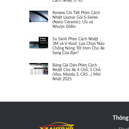
Cách Nhiệt Ô Tô?
Cách âm
(1)
Review Chi Tiết Phim Cách
Cảm biến áp suất Lốp
(1)
Nhiệt Llumar Gói S-Series
(Nano Ceramic): Ưu và
Nhược Điểm
Cảm biến chân ga
(1)
So Sánh Phim Cách Nhiệt
Camera 360
(1)
3M và V-Kool: Lựa Chọn Nào
Chống Nóng Tốt Hơn Cho Xe
Sang Của Bạn?
Camera cặp lề
(1)
Bảng Giá Dán Phim Cách
Camera hành trình
(2)
Nhiệt Cho Xe 4 Chỗ, 5 Chỗ
(Vios, Mazda 3, CX5…) Mới
Nhất 2025
Camera và màn hình
(2)
Cản sau
(1)
Cản trước
(1)
Thông 
Càng chữ A
(1)