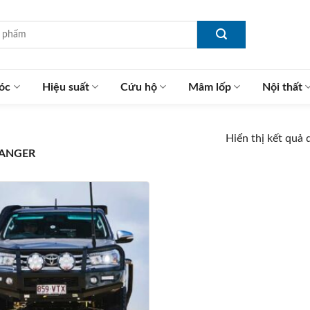
óc
Hiệu suất
Cứu hộ
Mâm lốp
Nội thất
Hiển thị kết quả 
ANGER