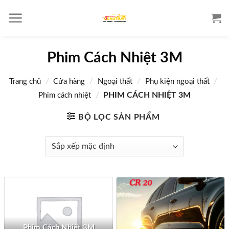
S
k
i
p
Phim Cách Nhiệt 3M
t
o
/
/
/
/
Trang chủ
Cửa hàng
Ngoại thất
Phụ kiện ngoại thất
c
o
/
PHIM CÁCH NHIỆT 3M
Phim cách nhiệt
n
BỘ LỌC SẢN PHẨM
t
e
n
t
Phim Cách Nhiệt 3M