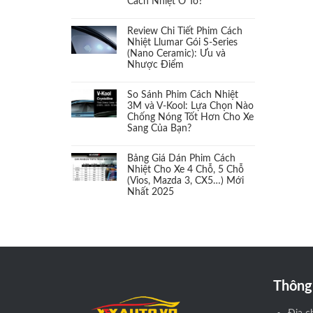
Cách Nhiệt Ô Tô?
Cách âm
(1)
Review Chi Tiết Phim Cách
Cảm biến áp suất Lốp
(1)
Nhiệt Llumar Gói S-Series
(Nano Ceramic): Ưu và
Nhược Điểm
Cảm biến chân ga
(1)
So Sánh Phim Cách Nhiệt
Camera 360
(1)
3M và V-Kool: Lựa Chọn Nào
Chống Nóng Tốt Hơn Cho Xe
Sang Của Bạn?
Camera cặp lề
(1)
Bảng Giá Dán Phim Cách
Camera hành trình
(2)
Nhiệt Cho Xe 4 Chỗ, 5 Chỗ
(Vios, Mazda 3, CX5…) Mới
Nhất 2025
Camera và màn hình
(2)
Cản sau
(1)
Cản trước
(1)
Thông 
Càng chữ A
(1)