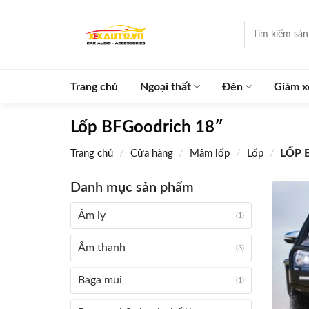
Skip
to
Tìm
kiếm:
content
Trang chủ
Ngoại thất
Đèn
Giảm x
Lốp BFGoodrich 18″
/
/
/
/
LỐP 
Trang chủ
Cửa hàng
Mâm lốp
Lốp
Danh mục sản phẩm
Âm ly
(1)
Âm thanh
(3)
Baga mui
(1)