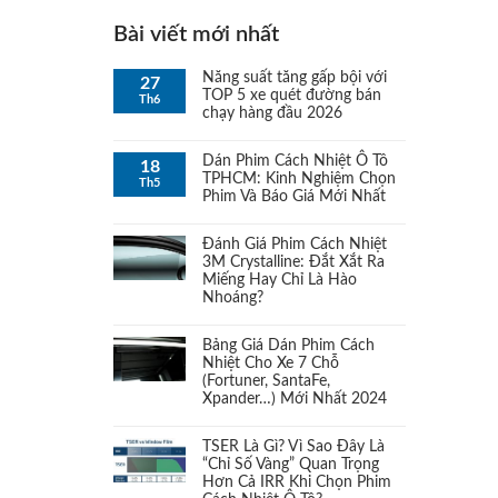
Bộ PJM Pace & Nhíp PJM
Bài viết mới nhất
(1)
Ranger
Năng suất tăng gấp bội với
27
TOP 5 xe quét đường bán
Th6
Bộ TJM Comfort & Nhíp APM
chạy hàng đầu 2026
(1)
cho Ranger
Dán Phim Cách Nhiệt Ô Tô
18
TPHCM: Kinh Nghiệm Chọn
Th5
Bơm
(1)
Phim Và Báo Giá Mới Nhất
Bóng đèn LED
Đánh Giá Phim Cách Nhiệt
(1)
3M Crystalline: Đắt Xắt Ra
Miếng Hay Chỉ Là Hào
Bóng đèn Xeon
(1)
Nhoáng?
Broquet In-Line Top Fueller UK
Bảng Giá Dán Phim Cách
(1)
Nhiệt Cho Xe 7 Chỗ
(Fortuner, SantaFe,
Các gói độ đèn
Xpander…) Mới Nhất 2024
(1)
TSER Là Gì? Vì Sao Đây Là
Các thiết bị khác
(1)
“Chỉ Số Vàng” Quan Trọng
Hơn Cả IRR Khi Chọn Phim