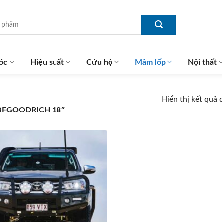
óc
Hiệu suất
Cứu hộ
Mâm lốp
Nội thất
Hiển thị kết quả 
BFGOODRICH 18″